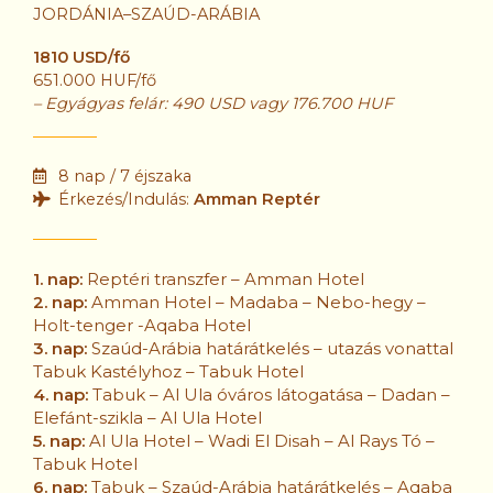
JORDÁNIA–SZAÚD-ARÁBIA
1810 USD/fő
651.000 HUF/fő
– Egyágyas felár:
490 USD vagy 176.700 HUF
8 nap / 7 éjszaka
Érkezés/Indulás:
Amman Reptér
1. nap:
Reptéri transzfer – Amman Hotel
2. nap:
Amman Hotel – Madaba – Nebo-hegy –
Holt-tenger -Aqaba Hotel
3. nap:
Szaúd-Arábia határátkelés – utazás vonattal
Tabuk Kastélyhoz – Tabuk Hotel
4. nap:
Tabuk – Al Ula óváros látogatása – Dadan –
Elefánt-szikla – Al Ula Hotel
5. nap:
Al Ula Hotel – Wadi El Disah – Al Rays Tó –
Tabuk Hotel
6. nap:
Tabuk – Szaúd-Arábia határátkelés – Aqaba